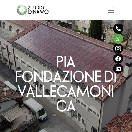



PIA


FONDAZIONE DI
VALLECAMONI
CA