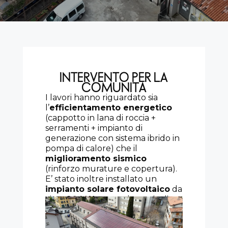
INTERVENTO PER LA
COMUNITÀ
I lavori hanno riguardato sia
l’
efficientamento energetico
(cappotto in lana di roccia +
serramenti + impianto di
generazione con sistema ibrido in
pompa di calore) che il
miglioramento sismico
(rinforzo murature e copertura).
E’ stato inoltre installato un
impianto solare fotovoltaico
da
circa
90 kWp
e una batteria di
accumulo da
215 kWh
.