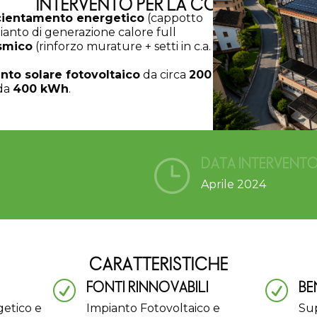
INTERVENTO PER LA COMUNITÀ
icientamento energetico
(cappotto
pianto di generazione calore full
smico
(rinforzo murature + setti in c.a.
nto solare fotovoltaico
da circa
200
 da
400 kWh
.
DATA INTERVENT
}
Aprile 2024
CARATTERISTICHE
FONTI RINNOVABILI
BE
R
R
getico e
Impianto Fotovoltaico e
Su