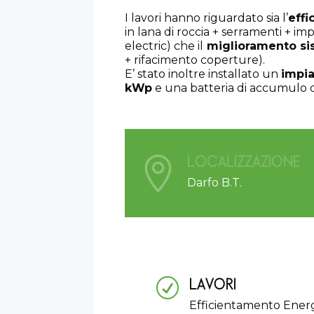
I lavori hanno riguardato sia l’
eff
in lana di roccia + serramenti + im
electric) che il
miglioramento si
+ rifacimento coperture).
E’ stato inoltre installato un
impia
kWp
e una batteria di accumulo
LOCALIZZAZIONE

Darfo B.T.
LAVORI
R
Efficientamento Ener