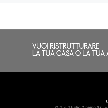
VUOI RISTRUTTURARE
LA TUA CASA O LA TUA 
L
© 2026
Studio Dinamo S.r.l.
– 