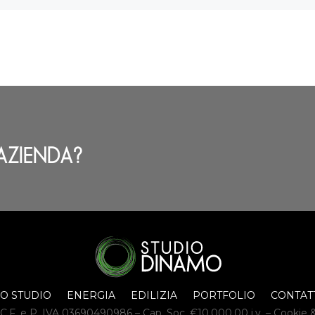
AZIENDA?
O STUDIO
ENERGIA
EDILIZIA
PORTFOLIO
CONTAT
C.F. e P. IVA 03690490986 – Cap. Soc. €10.000,00 i.v. –
Cookie &