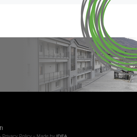
TI
 Privacy Policy
– Made by
IDEA