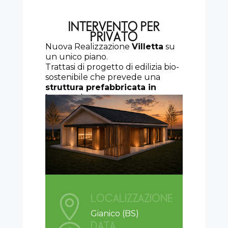
INTERVENTO PER
PRIVATO
Nuova Realizzazione
Villetta
su
un unico piano.
Trattasi di progetto di edilizia bio-
sostenibile che prevede una
struttura prefabbricata in
legno
x-lam con strutture a
secco e impianti a fonti rinnovabili.
LOCALIZZAZIONE

Gianico (BS)
DATA